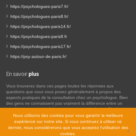
https://psychologues-paris7.fr/
https://psychologues-paris8.fr/
https://psychologues-paris14.fr/
https://psychologues-paris8.fr
https://psychologues-paris17.fr/
https://psy-autour-de-paris.fr/
En savoir
plus
Vous trouverez dans ces pages toutes les réponses aux
questions que vous vous posez généralement à propos des
aspects pratiques de la consultation chez un psychologue. Bien
des gens ne connaissent pas vraiment la différence entre un
psychiatre, un psychothérapeute et un psychologue. Si tel est
votre cas, voici quelques définitions qui devraient clarifier les
Nous utilisons des cookies pour vous garantir la meilleure
choses, n’hésitez pas à nous contacter:
expérience sur notre site. Si vous continuez à utiliser ce
dernier, nous considérerons que vous acceptez l'utilisation des
cookies.
Lire la suite