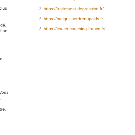
plus
https://traitement-depression.fr/
https://maigrir-perdredupoids.fr
odé,
https://coach-coaching-france.fr/
t un
e.
 Vous
.
tre.