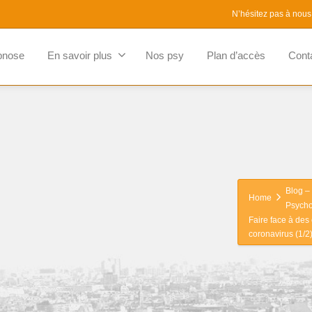
N’hésitez pas à nous
pnose
En savoir plus
Nos psy
Plan d’accès
Cont
Blog – 
Home
Psycho
Faire face à de
coronavirus (1/2