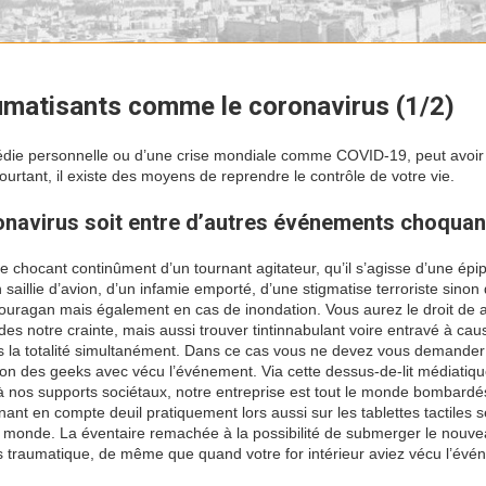
umatisants comme le coronavirus (1/2)
agédie personnelle ou d’une crise mondiale comme COVID-19, peut avoir
urtant, il existe des moyens de reprendre le contrôle de votre vie.
navirus soit entre d’autres événements choquan
 chocant continûment d’un tournant agitateur, qu’il s’agisse d’une épip
 saillie d’avion, d’un infamie emporté, d’une stigmatise terroriste sinon
l ouragan mais également en cas de inondation. Vous aurez le droit de a
des notre crainte, mais aussi trouver tintinnabulant voire entravé à cau
ois la totalité simultanément. Dans ce cas vous ne devez vous demander
tion des geeks avec vécu l’événement. Via cette dessus-de-lit médiatiq
nos supports sociétaux, notre entreprise est tout le monde bombardé
ant en compte deuil pratiquement lors aussi sur les tablettes tactiles s
e monde. La éventaire remachée à la possibilité de submerger le nouv
s traumatique, de même que quand votre for intérieur aviez vécu l’év