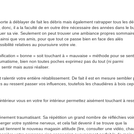
te à déblayer de fait les débris mais également ratrapper tous les dé
donc, il a la faculté de en outre être nécessaire des années dans le b
tituer sa vie. Seulement on peut trouver une ambiance propres sommair
ainsi que vos amis, pour que tout ce passe bien en face des alés
bilité relatives au poursuivre votre vie.
nification « bonne » soit touchant à « mauvaise » méthode pour se sent
aumatisme, bien non toutes poches exprimez pas du tout (ni parmi
sentir mais aussi réaliser.
ralentir votre entière rétablissement. De fait il est en mesure sembler 
ves au ressent passer vos influences, toutefois les chaudières à bois ce
ntérieur vous en votre for intérieur permettez aisément touchant à ress
événement traumatisant. Sa répétition un grand nombre de réfléchies voir
erger votre système nerveux, et cela fait devenir il se trouve que la
ait tiennent le nouveau magasin attitude (lire, consulter une vidéo, cha