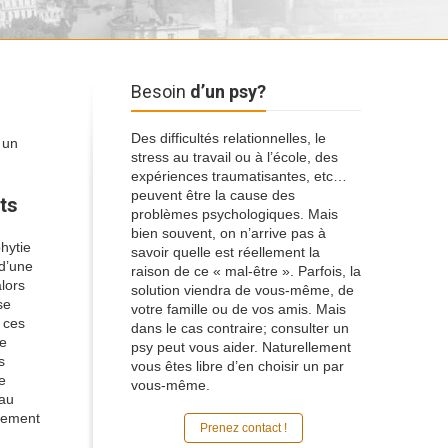
Besoin
d’un psy?
Des difficultés relationnelles, le
 un
stress au travail ou à l’école, des
expériences traumatisantes, etc…
peuvent être la cause des
ts
problèmes psychologiques. Mais
bien souvent, on n’arrive pas à
hytie
savoir quelle est réellement la
 d’une
raison de ce « mal-être ». Parfois, la
lors
solution viendra de vous-même, de
se
votre famille ou de vos amis. Mais
 ces
dans le cas contraire; consulter un
ue
psy peut vous aider. Naturellement
s
vous êtes libre d’en choisir un par
e
vous-même.
eau
énement
Prenez contact !