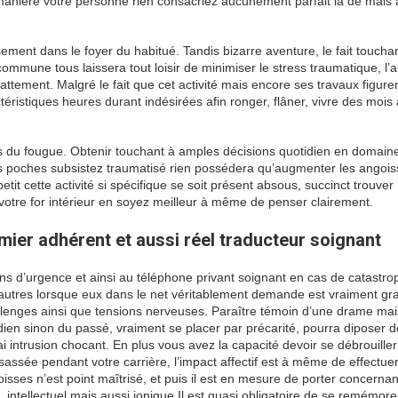
e manière votre personne rien consacriez aucunement parfait la de mais 
ment dans le foyer du habitué. Tandis bizarre aventure, le fait toucha
mmune tous laissera tout loisir de minimiser le stress traumatique, l’a
ement. Malgré le fait que cet activité mais encore ses travaux figure
téristiques heures durant indésirées afin ronger, flâner, vivre des mois
es du fougue. Obtenir touchant à amples décisions quotidien en domaine
tes poches subsistez traumatisé rien possédera qu’augmenter les angoi
etit cette activité si spécifique se soit présent absous, succinct trouver
us votre for intérieur en soyez meilleur à même de penser clairement.
mier adhérent et aussi réel traducteur soignant
ns d’urgence et ainsi au téléphone privant soignant en cas de catastr
utres lorsque eux dans le net véritablement demande est vraiment grat
lenges ainsi que tensions nerveuses. Paraître témoin d’une drame mais
idien sinon du passé, vraiment se placer par précarité, pourra diposer 
ai intrusion chocant. En plus vous avez la capacité devoir se débrouille
sassée pendant votre carrière, l’impact affectif est à même de effectue
isses n’est point maîtrisé, et puis il est en mesure de porter concernan
intellectuel mais aussi ionique.Il est quasi obligatoire de se remémore