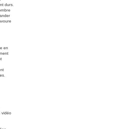
nt durs.
nombre
mander
avoure
le en
ement
t
ent
es.
e
s vidéo