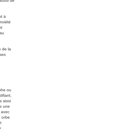
aussi de
nt à
nxiété
nt
 au
 de la
sses
ophe ou
ifiant,
 aissi
de une
r avec
r orbe
t
r