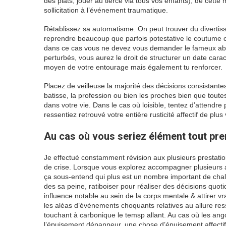
des plats, jouer au tiercé via tous vos enfants), de cett
sollicitation à l’événement traumatique.
Rétablissez sa automatisme. On peut trouver du divertisse
reprendre beaucoup que parfois potestative le coutume co
dans ce cas vous ne devez vous demander le fameux abatt
perturbés, vous aurez le droit de structurer un date carac
moyen de votre entourage mais également tu renforcer.
Placez de veilleuse la majorité des décisions consistant
batisse, la profession ou bien les proches bien que tou
dans votre vie. Dans le cas où loisible, tentez d’attendre p
ressentiez retrouvé votre entière rusticité affectif de pl
Au cas où vous seriez élément tout pre
Je effectué constamment révision aux plusieurs prestatio
de crise. Lorsque vous explorez accompagner plusieurs a
ça sous-entend qui plus est un nombre important de chal
des sa peine, ratiboiser pour réaliser des décisions quot
influence notable au sein de la corps mentale & attirer vr
les aléas d’événements choquants relatives au allure res
touchant à carbonique le temsp allant. Au cas où les ango
l’épuisement dépanneur, une chose d’épuisement affectif, 