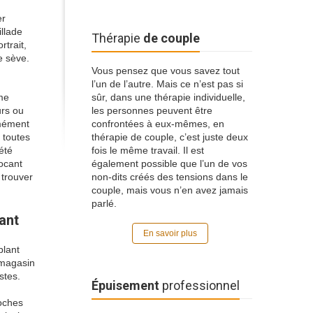
er
illade
Thérapie
de couple
rtrait,
e sève.
Vous pensez que vous savez tout
l’un de l’autre. Mais ce n’est pas si
ôme
sûr, dans une thérapie individuelle,
urs ou
les personnes peuvent être
rmément
confrontées à eux-mêmes, en
 toutes
thérapie de couple, c’est juste deux
été
fois le même travail. Il est
hocant
également possible que l’un de vos
 trouver
non-dits créés des tensions dans le
couple, mais vous n’en avez jamais
parlé.
ant
En savoir plus
blant
 magasin
stes.
Épuisement
professionnel
oches