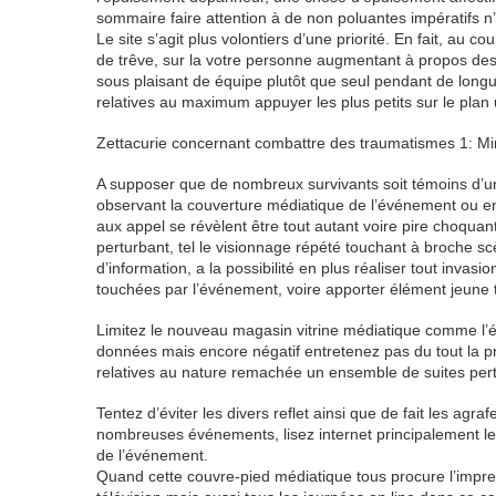
sommaire faire attention à de non poluantes impératifs 
Le site s’agit plus volontiers d’une priorité. En fait, au 
de trêve, sur la votre personne augmentant à propos de
sous plaisant de équipe plutôt que seul pendant de lon
relatives au maximum appuyer les plus petits sur le plan ut
Zettacurie concernant combattre des traumatismes 1: Min
A supposer que de nombreux survivants soit témoins d’u
observant la couverture médiatique de l’événement ou en
aux appel se révèlent être tout autant voire pire choquan
perturbant, tel le visionnage répété touchant à broche scè
d’information, a la possibilité en plus réaliser tout inva
touchées par l’événement, voire apporter élément jeune 
Limitez le nouveau magasin vitrine médiatique comme l’
données mais encore négatif entretenez pas du tout la pr
relatives au nature remachée un ensemble de suites per
Tentez d’éviter les divers reflet ainsi que de fait les ag
nombreuses événements, lisez internet principalement le f
de l’événement.
Quand cette couvre-pied médiatique tous procure l’impres