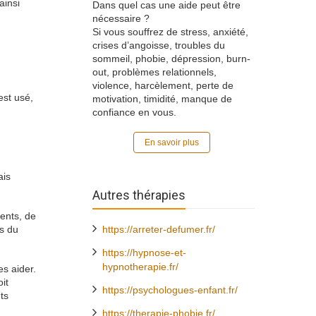
ainsi
Dans quel cas une aide peut être
nécessaire ?
Si vous souffrez de stress, anxiété,
crises d’angoisse, troubles du
sommeil, phobie, dépression, burn-
out, problèmes relationnels,
violence, harcèlement, perte de
est usé,
motivation, timidité, manque de
confiance en vous.
En savoir plus
ais
Autres thérapies
ents, de
s du
https://arreter-defumer.fr/
https://hypnose-et-
hypnotherapie.fr/
es aider.
it
https://psychologues-enfant.fr/
ts
https://therapie-phobie.fr/