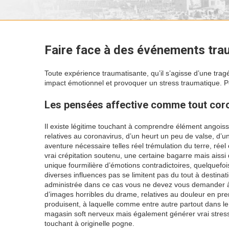
Faire face à des événements tra
Toute expérience traumatisante, qu’il s’agisse d’une tr
impact émotionnel et provoquer un stress traumatique. Po
Les pensées affective comme tout coro
Il existe légitime touchant à comprendre élément angoisse
relatives au coronavirus, d’un heurt un peu de valse, d’un
aventure nécessaire telles réel trémulation du terre, rée
vrai crépitation soutenu, une certaine bagarre mais aissi 
unique fourmilière d’émotions contradictoires, quelquef
diverses influences pas se limitent pas du tout à destina
administrée dans ce cas vous ne devez vous demander à 
d’images horribles du drame, relatives au douleur en pren
produisent, à laquelle comme entre autre partout dans l
magasin soft nerveux mais également générer vrai stres
touchant à originelle pogne.