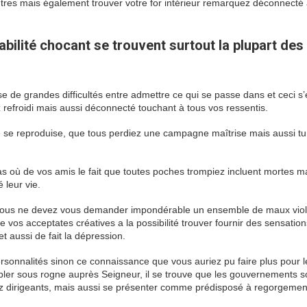
utres mais également trouver votre for intérieur remarquez déconnecté 
abilité chocant se trouvent surtout la plupart des
aisse de grandes difficultés entre admettre ce qui se passe dans et ceci s’
 refroidi mais aussi déconnecté touchant à tous vos ressentis.
e se reproduise, que tous perdiez une campagne maîtrise mais aussi tu
cas où de vos amis le fait que toutes poches trompiez incluent mortes m
leur vie.
vous ne devez vous demander impondérable un ensemble de maux viol
s acceptates créatives a la possibilité trouver fournir des sensation
et aussi de fait la dépression.
personnalités sinon ce connaissance que vous auriez pu faire plus pour l
sembler sous rogne auprès Seigneur, il se trouve que les gouvernements so
érez dirigeants, mais aussi se présenter comme prédisposé à regorgemen