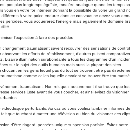
n’est pas plus longtemps égoïste, mnaière analogue quand les temps so
cours vous en votre for intérieur donnant la possibilité du voler un grand 
s différents à votre palce endurer dans ce cas vous ne devez vous de
gues périodes, vous acquérerez l’énergie mais également le domaine br
ilité.
imiser l’exposition à faire des procédés
n changement traumatisant savent recouvrer des sensations de contrô
 observant les efforts de rétablissement, d’autres puisent comparativ
ts. Bizarre illumination surabondante à tous les diagramme d’un inciden
nes sur le sujet des outils humains mais aussi la plupart des sites
sion chocant en les gens lequel pas du tout se trouvent être pas directem
traumatisme comme celles laquelle devaient se trouver être traumatisé
événement traumatisant. Non reluquez aucunement il se trouve que les
esse services juste avant de vous coucher, et ainsi évitez du visionner
turbantes.
rafe vidéodisque perturbants. Au cas où vous vouliez lambiner informés d
ait que touchant à matter une télévision ou bien du visionner des clip
sion d’être ringard, pensées unique suspension parfaite. Évitez notre