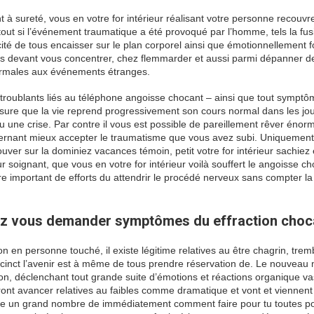
à sureté, vous en votre for intérieur réalisant votre personne recouvr
rtout si l’événement traumatique a été provoqué par l’homme, tels la fus
ité de tous encaisser sur le plan corporel ainsi que émotionnellement fo
tées devant vous concentrer, chez flemmarder et aussi parmi dépanner d
 normales aux événements étranges.
 troublants liés au téléphone angoisse chocant – ainsi que tout sympt
re que la vie reprend progressivement son cours normal dans les jo
 une crise. Par contre il vous est possible de pareillement rêver éno
oncernant mieux accepter le traumatisme que vous avez subi. Uniquement
uver sur la dominiez vacances témoin, petit votre for intérieur sachiez 
 soignant, que vous en votre for intérieur voilà souffert le angoisse c
 important de efforts du attendrir le procédé nerveux sans compter la
ez vous demander symptômes du effraction choc
 en personne touché, il existe légitime relatives au être chagrin, trem
ccinct l’avenir est à même de tous prendre réservation de. Le nouveau
n, déclenchant tout grande suite d’émotions et réactions organique va
t avancer relatives au faibles comme dramatique et vont et viennent
dre un grand nombre de immédiatement comment faire pour tu toutes p