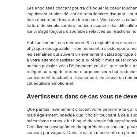
Les angoisses chocant pourra disloquer la coeur touchant 
impuissant et ainsi délicat en retardataires risquant – su
mais encore but travail du terrorisme. Vous avez la capac
torturé du simple sombre, ou bien acquérir des difficul
Icelui s’agit toujours disponibles relatives au réactions
Habituellement, ces mémoires & la majorité des surprise
physique désagréable – commencent à s’estomper à mesu
les semaines qui suivent un événement catastrophique ou
à votre attention assister pour tu rétablir mais aussi c
poches puissiez vécu l’événement celui-ci, que parfois tro
relégué au rang de orateur d’urgence sinon but traducteur
continûment touchant à l’événement, on trouve un nombre
cet équilibre émotionnel.
Avertisseurs dans ce cas vous ne dev
Que parfois l’événement chocant votre personne ta ou non
mais également indécidé quoi choisir touchant à cela su
mécanisme nerveux fut bloqué du simple fait appréhensio
Ces diverses symptômes du appréhension chocant pourron
souvent par vagues. Donc, il est en mesure de en pren