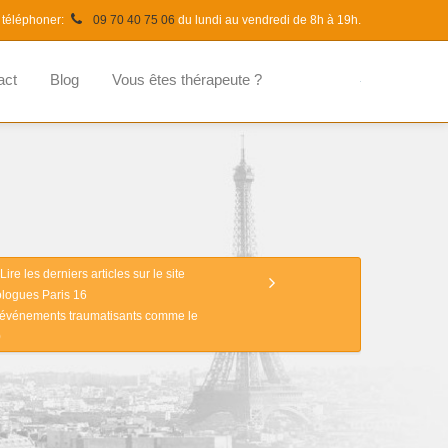
 téléphoner:
09 70 40 75 06
du lundi au vendredi de 8h à 19h.
act
Blog
Vous êtes thérapeute ?
Lire les derniers articles sur le site
logues Paris 16
s événements traumatisants comme le
)