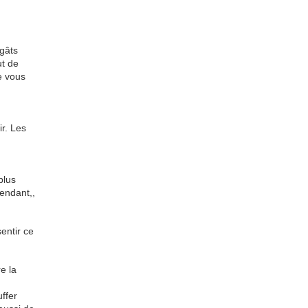
gâts
ut de
e vous
ir. Les
plus
pendant,,
entir ce
e la
uffer