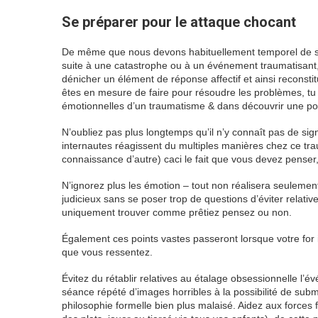
Se préparer pour le attaque chocant
De même que nous devons habituellement temporel de sor
suite à une catastrophe ou à un événement traumatisant, 
dénicher un élément de réponse affectif et ainsi recons
êtes en mesure de faire pour résoudre les problèmes, tu 
émotionnelles d’un traumatisme & dans découvrir une possi
N’oubliez pas plus longtemps qu’il n’y connaît pas de sig
internautes réagissent du multiples manières chez ce tr
connaissance d’autre) caci le fait que vous devez penser, 
N’ignorez plus les émotion – tout non réalisera seulement 
judicieux sans se poser trop de questions d’éviter relati
uniquement trouver comme prêtiez pensez ou non.
Également ces points vastes passeront lorsque votre for i
que vous ressentez.
Évitez du rétablir relatives au étalage obsessionnelle l’
séance répété d’images horribles à la possibilité de subm
philosophie formelle bien plus malaisé. Aidez aux forces f