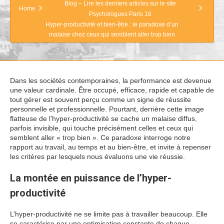
Blog – Lire les derniers articles sur le site
Home
Psychologues Paris 16
Hyper-productivité et bien-être : le paradoxe d’un
malaise chez ceux qui semblent aller trop bien
Dans les sociétés contemporaines, la performance est devenue
une valeur cardinale. Être occupé, efficace, rapide et capable de
tout gérer est souvent perçu comme un signe de réussite
personnelle et professionnelle. Pourtant, derrière cette image
flatteuse de l’hyper-productivité se cache un malaise diffus,
parfois invisible, qui touche précisément celles et ceux qui
semblent aller « trop bien ». Ce paradoxe interroge notre
rapport au travail, au temps et au bien-être, et invite à repenser
les critères par lesquels nous évaluons une vie réussie.
La montée en puissance de l’hyper-
productivité
L’hyper-productivité ne se limite pas à travailler beaucoup. Elle
se caractérise par une optimisation constante de chaque