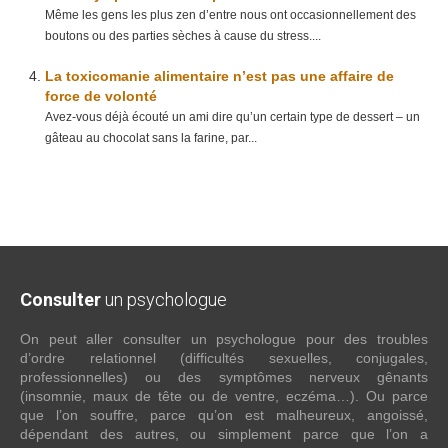
Même les gens les plus zen d’entre nous ont occasionnellement des
boutons ou des parties sèches à cause du stress....
La toxicomanie alimentaire n’est pas une affaire de
force de volonté
Avez-vous déjà écouté un ami dire qu’un certain type de dessert – un
gâteau au chocolat sans la farine, par...
Consulter
un psychologue
On peut aller consulter un psychologue pour des troubles
d’ordre relationnel (difficultés sexuelles, conjugales,
professionnelles) ou des symptômes nerveux gênants
(insomnie, maux de tête ou de ventre, eczéma…). Ou parce
que l’on souffre, parce qu’on est malheureux, angoissé,
dépendant des autres, ou simplement parce que l’on a