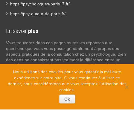
https://psychologues-paris17.fr/
https://psy-autour-de-paris.fr/
En savoir
plus
Vous trouverez dans ces pages toutes les réponses aux
questions que vous vous posez généralement à propos des
aspects pratiques de la consultation chez un psychologue. Bien
des gens ne connaissent pas vraiment la différence entre un
psychiatre, un psychothérapeute et un psychologue. Si tel est
votre cas, voici quelques définitions qui devraient clarifier les
Nous utilisons des cookies pour vous garantir la meilleure
choses, n’hésitez pas à nous contacter:
expérience sur notre site. Si vous continuez à utiliser ce
dernier, nous considérerons que vous acceptez l'utilisation des
cookies.
Lire la suite
Ok
Copyright © 2026
Psychologue Paris 16.
Tous droits réservés.
Privium – Des services qui soutiennent vos soins. Pour
psychologues, psychotherapeutes et hypnotherapeutes.