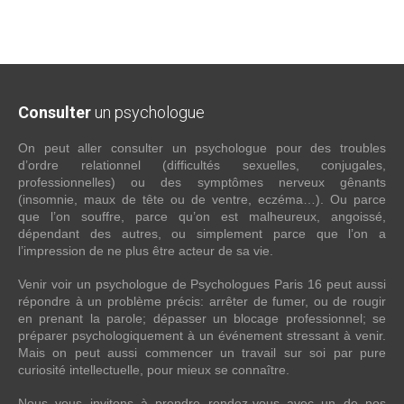
Consulter
un psychologue
On peut aller consulter un psychologue pour des troubles
d’ordre relationnel (difficultés sexuelles, conjugales,
professionnelles) ou des symptômes nerveux gênants
(insomnie, maux de tête ou de ventre, eczéma…). Ou parce
que l’on souffre, parce qu’on est malheureux, angoissé,
dépendant des autres, ou simplement parce que l’on a
l’impression de ne plus être acteur de sa vie.
Venir voir un psychologue de Psychologues Paris 16 peut aussi
répondre à un problème précis: arrêter de fumer, ou de rougir
en prenant la parole; dépasser un blocage professionnel; se
préparer psychologiquement à un événement stressant à venir.
Mais on peut aussi commencer un travail sur soi par pure
curiosité intellectuelle, pour mieux se connaître.
Nous vous invitons à prendre rendez-vous avec un de nos