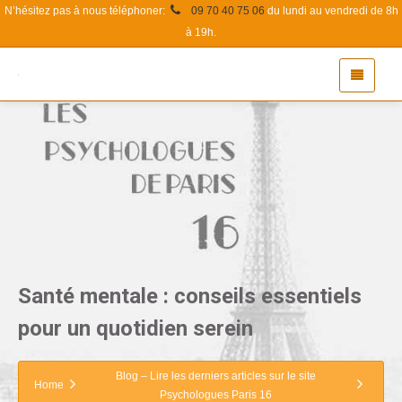
N’hésitez pas à nous téléphoner:
09 70 40 75 06
du lundi au vendredi de 8h
à 19h.
Santé mentale : conseils essentiels
pour un quotidien serein
Blog – Lire les derniers articles sur le site
Home
Psychologues Paris 16