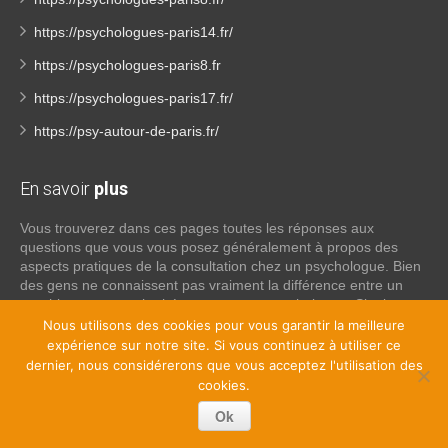
https://psychologues-paris14.fr/
https://psychologues-paris8.fr
https://psychologues-paris17.fr/
https://psy-autour-de-paris.fr/
En savoir
plus
Vous trouverez dans ces pages toutes les réponses aux
questions que vous vous posez généralement à propos des
aspects pratiques de la consultation chez un psychologue. Bien
des gens ne connaissent pas vraiment la différence entre un
psychiatre, un psychothérapeute et un psychologue. Si tel est
votre cas, voici quelques définitions qui devraient clarifier les
Nous utilisons des cookies pour vous garantir la meilleure
choses, n’hésitez pas à nous contacter:
expérience sur notre site. Si vous continuez à utiliser ce
dernier, nous considérerons que vous acceptez l'utilisation des
cookies.
Lire la suite
Ok