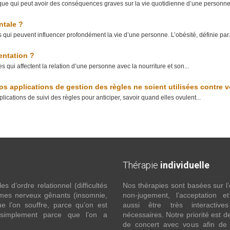
ue qui peut avoir des conséquences graves sur la vie quotidienne d’une personne.
ntale ?
 qui peuvent influencer profondément la vie d’une personne. L’obésité, définie par.
entation ?
 qui affectent la relation d’une personne avec la nourriture et son...
s applications de gestion des règles ne soient utilisées contre 
ications de suivi des règles pour anticiper, savoir quand elles ovulent...
Thérapie
individuelle
 d’ordre relationnel (difficultés
Nos thérapies sont basées sur l’
ômes nerveux gênants (insomnie,
non-jugement, l’acceptation e
l’on souffre, parce qu’on est
aussi être très interactive
 simplement parce que l’on a
nécessaires. Notre priorité est de
de concert avec vous afin de 