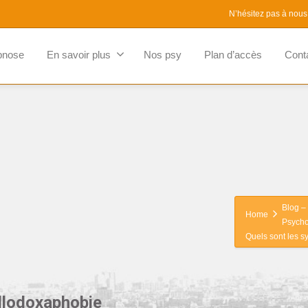
N’hésitez pas à nous
pnose
En savoir plus
Nos psy
Plan d’accès
Cont
Blog – 
Home
Psycho
Quels sont les 
llodoxaphobie