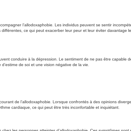
ompagner l’allodoxaphobie. Les individus peuvent se sentir incompét
s différentes, ce qui peut exacerber leur peur et leur éviter davantage l
peuvent conduire à la dépression. Le sentiment de ne pas être capable d
 d’estime de soi et une vision négative de la vie.
ourant de l’allodoxaphobie. Lorsque confrontés à des opinions diverg
ythme cardiaque, ce qui peut être très inconfortable et inquiétant.
s chez les personnes atteintes d’allodoxaphobie. Ces symptômes sont