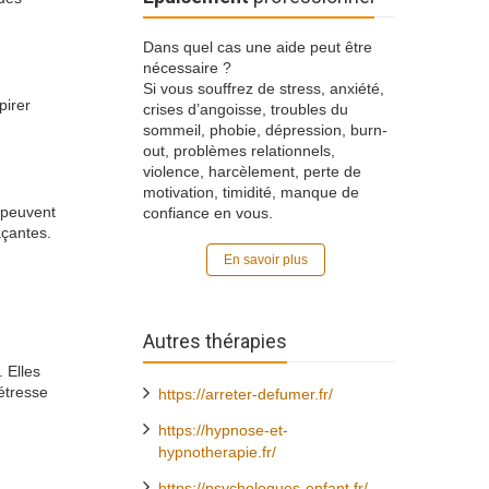
Dans quel cas une aide peut être
nécessaire ?
Si vous souffrez de stress, anxiété,
pirer
crises d’angoisse, troubles du
sommeil, phobie, dépression, burn-
out, problèmes relationnels,
violence, harcèlement, perte de
motivation, timidité, manque de
 peuvent
confiance en vous.
açantes.
En savoir plus
Autres thérapies
 Elles
étresse
https://arreter-defumer.fr/
https://hypnose-et-
hypnotherapie.fr/
https://psychologues-enfant.fr/