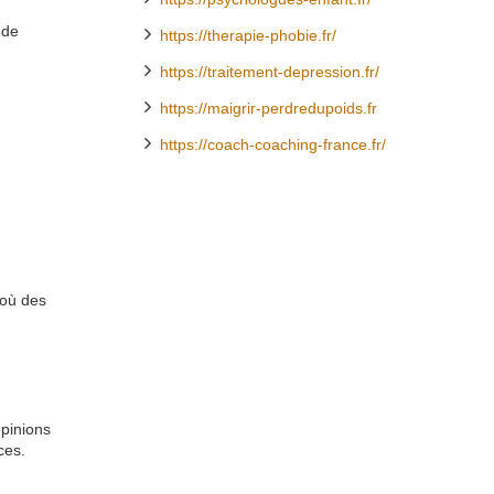
 de
https://therapie-phobie.fr/
https://traitement-depression.fr/
https://maigrir-perdredupoids.fr
https://coach-coaching-france.fr/
 où des
opinions
ces.