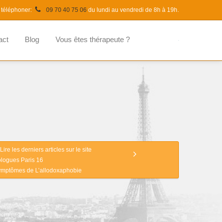
 téléphoner:
09 70 40 75 06
du lundi au vendredi de 8h à 19h.
act
Blog
Vous êtes thérapeute ?
Lire les derniers articles sur le site
logues Paris 16
symptômes de L’allodoxaphobie