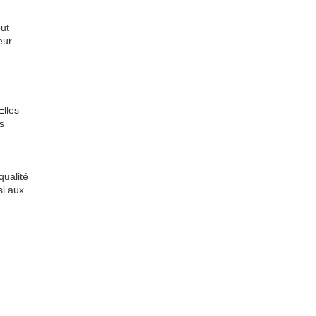
ut
eur
Elles
s
qualité
si aux