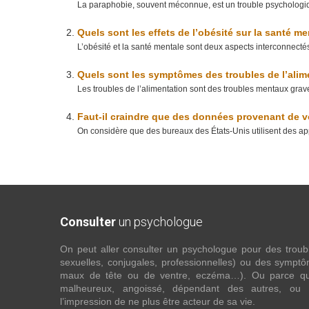
La paraphobie, souvent méconnue, est un trouble psychologiq
Quels sont les effets de l’obésité sur la santé me
L’obésité et la santé mentale sont deux aspects interconnectés
Quels sont les symptômes des troubles de l’alim
Les troubles de l’alimentation sont des troubles mentaux graves
Faut-il craindre que des données provenant de vo
On considère que des bureaux des États-Unis utilisent des appl
Consulter
un psychologue
On peut aller consulter un psychologue pour des troubles
sexuelles, conjugales, professionnelles) ou des sympt
maux de tête ou de ventre, eczéma…). Ou parce que 
malheureux, angoissé, dépendant des autres, ou
l’impression de ne plus être acteur de sa vie.