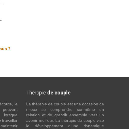
...
..
vous ?
Thérapie
de couple
écoute, le
La thérapie de couple est une occasion de
t peuvent
mieux se comprendre soi-même en
s lorsque
relation et de grandir ensemble vers un
 travailler
avenir meilleur. La thérapie de couple vise
maintenir
le développement d’une dynamique