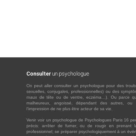
Consulter
un psychologue
On peut aller consulter un psychologue pour des troubles
sexuelles, conjugales, professionnelles) ou des sympt
maux de tête ou de ventre, eczéma…). Ou parce que 
malheureux, angoissé, dépendant des autres, ou
l’impression de ne plus être acteur de sa vie.
Venir voir un psychologue de Psychologues Paris 16 pe
précis: arrêter de fumer, ou de rougir en prenant 
professionnel; se préparer psychologiquement à un évén