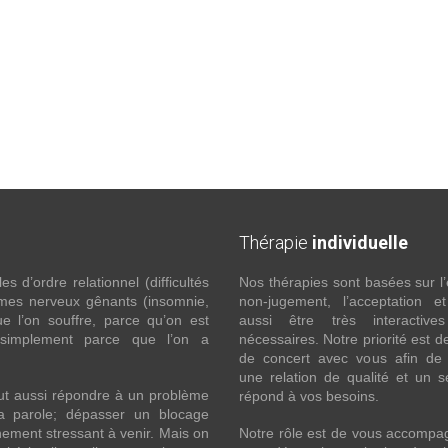
Thérapie
individuelle
 d’ordre relationnel (difficultés
Nos thérapies sont basées sur l’
ômes nerveux gênants (insomnie,
non-jugement, l’acceptation e
l’on souffre, parce qu’on est
aussi être très interactive
 simplement parce que l’on a
nécessaires. Notre priorité est de
de concert avec vous afin de 
une relation de qualité et un s
ut aussi répondre à un problème
répond à vos besoins.
la parole; dépasser un blocage
ement stressant à venir. Mais on
Notre rôle est de vous accompa