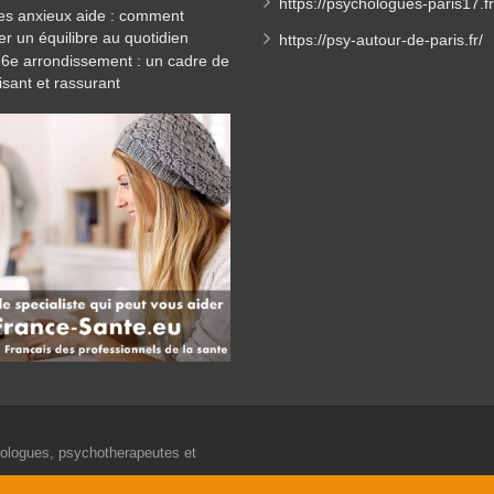
https://psychologues-paris17.fr
es anxieux aide : comment
er un équilibre au quotidien
https://psy-autour-de-paris.fr/
16e arrondissement : un cadre de
isant et rassurant
.
hologues, psychotherapeutes et