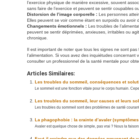
l’exercice physique de manière excessive, souvent associé
sans faire de l’exercice et peuvent se sentir coupables 
Distorsion de l’image corporelle :
Les personnes attein
Elles peuvent se voir comme étant en surpoids ou avoir d
Changements émotionnels :
Les troubles de l’alimenta
peuvent se sentir déprimées, anxieuses, irritables ou ag
chronique.
Il est important de noter que tous les signes ne sont pa
l’alimentation. Si vous avez des inquiétudes concernant v
consulter un professionnel de la santé mentale pour obten
Articles Similaires:
Les troubles du sommeil, conséquences et solut
Le sommeil est une fonction vitale pour le corps humain. Cep
Les troubles du sommeil, leur causes et leurs so
Les troubles du sommeil sont des problèmes de santé courants 
La phagophobie : la crainte d’avaler (symptômes, 
Avaler est quelque chose de simple, pas vrai ? Nous la faiso
Faut-il craindre que des données provenant de vo