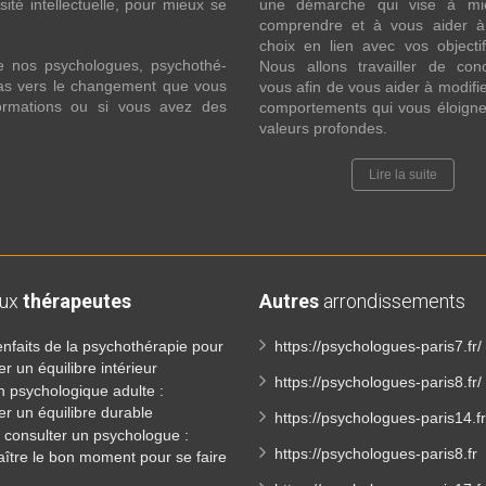
ité intellectuelle, pour mieux se
une démarche qui vise à mi
comprendre et à vous aider à 
choix en lien avec vos objecti
e nos psychologues, psychothé-
Nous allons travailler de con
 pas vers le changement que vous
vous afin de vous aider à modifie
formations ou si vous avez des
comportements qui vous éloigne
valeurs profondes.
Lire la suite
aux
thérapeutes
Autres
arrondissements
enfaits de la psychothérapie pour
https://psychologues-paris7.fr/
er un équilibre intérieur
https://psychologues-paris8.fr/
n psychologique adulte :
er un équilibre durable
https://psychologues-paris14.fr
consulter un psychologue :
https://psychologues-paris8.fr
ître le bon moment pour se faire