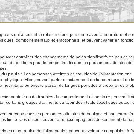
graves qui affectent la relation d’une personne avec la nourriture et so
hysiques, comportementaux et émotionnels, et peuvent varier en foncti
n peuvent entraîner des changements de poids significatifs en peu de t
coup de poids en peu de temps, tandis que les personnes atteintes de
ntes.
t du poids :
Les personnes atteintes de troubles de l’alimentation ont
e physique. Elles peuvent parler constamment de la nourriture et de l
la nourriture, ou encore passer de longues périodes à préparer ou à pla
exie mentale ou de troubles du comportement alimentaire peuvent limit
er certains groupes d’aliments ou avoir des rituels spécifiques autour d
ent survenir chez les personnes atteintes de boulimie et sont caractér
ps limité. Ces crises peuvent être accompagnées de sentiment de hon
intes d’un trouble de l’alimentation peuvent avoir une compulsion à fa