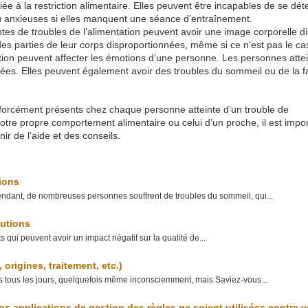
e à la restriction alimentaire. Elles peuvent être incapables de se dé
ou anxieuses si elles manquent une séance d’entraînement.
tes de troubles de l’alimentation peuvent avoir une image corporelle di
es parties de leur corps disproportionnées, même si ce n’est pas le ca
tion peuvent affecter les émotions d’une personne. Les personnes atte
itées. Elles peuvent également avoir des troubles du sommeil ou de la f
s forcément présents chez chaque personne atteinte d’un trouble de
otre propre comportement alimentaire ou celui d’un proche, il est impo
ir de l’aide et des conseils.
ions
endant, de nombreuses personnes souffrent de troubles du sommeil, qui...
lutions
qui peuvent avoir un impact négatif sur la qualité de...
origines, traitement, etc.)
ns tous les jours, quelquefois même inconsciemment, mais Saviez-vous...
s applications de gestion des règles ne soient utilisées contre 