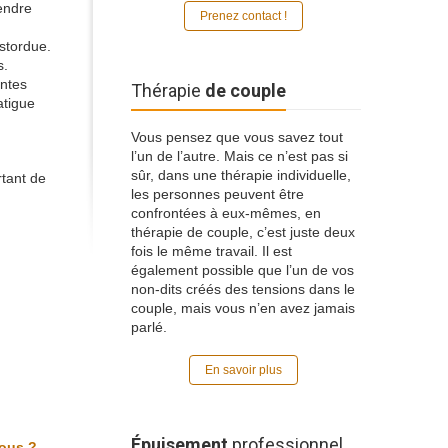
tendre
Prenez contact !
stordue.
s.
intes
Thérapie
de couple
atigue
Vous pensez que vous savez tout
l’un de l’autre. Mais ce n’est pas si
sûr, dans une thérapie individuelle,
rtant de
les personnes peuvent être
confrontées à eux-mêmes, en
thérapie de couple, c’est juste deux
fois le même travail. Il est
également possible que l’un de vos
non-dits créés des tensions dans le
couple, mais vous n’en avez jamais
parlé.
En savoir plus
Épuisement
professionnel
vous ?