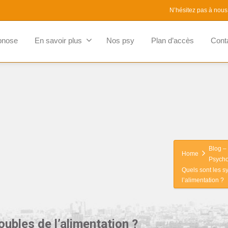
N’hésitez pas à nous
pnose
En savoir plus
Nos psy
Plan d’accès
Cont
Blog – 
Home
Psycho
Quels sont les 
l’alimentation ?
ubles de l’alimentation ?