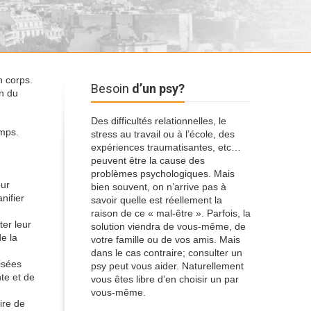
n corps.
Besoin
d’un psy?
on du
Des difficultés relationnelles, le
emps.
stress au travail ou à l’école, des
expériences traumatisantes, etc…
peuvent être la cause des
problèmes psychologiques. Mais
eur
bien souvent, on n’arrive pas à
nifier
savoir quelle est réellement la
raison de ce « mal-être ». Parfois, la
er leur
solution viendra de vous-même, de
e la
votre famille ou de vos amis. Mais
dans le cas contraire; consulter un
isées
psy peut vous aider. Naturellement
te et de
vous êtes libre d’en choisir un par
vous-même.
ire de