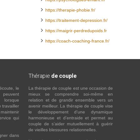
https://therapie-phobie.fr/
https://traitement-depression.fr/
https://maigrir-perdredupoids.fr
https://coach-coaching-france.fr/
Thérapie
de couple
écoute, le
La thérapie de couple est une occasion de
t peuvent
mieux se comprendre soi-même en
s lorsque
relation et de grandir ensemble vers un
 travailler
avenir meilleur. La thérapie de couple vise
maintenir
le développement d’une dynamique
ervice qui
harmonieuse et d’entraide et permet au
couple de s’aider mutuellement à guérir
de vieilles blessures relationnelles.
gner dans