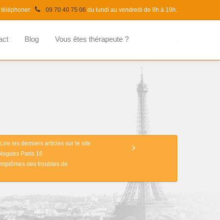
 téléphoner:
09 70 40 75 06
du lundi au vendredi de 8h à 19h.
act
Blog
Vous êtes thérapeute ?
Lire les derniers articles sur le site
logues Paris 16
symptômes des troubles de